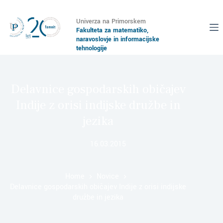
Univerza na Primorskem
Fakulteta za matematiko,
naravoslovje in informacijske
tehnologije
Delavnice gospodarskih običajev
Indije z orisi indijske družbe in
jezika
16.03.2015
Home
Novice
Delavnice gospodarskih običajev Indije z orisi indijske
družbe in jezika