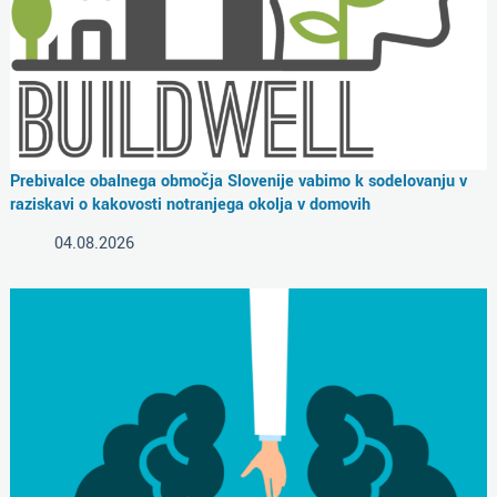
Prebivalce obalnega območja Slovenije vabimo k sodelovanju v
raziskavi o kakovosti notranjega okolja v domovih
04.08.2026