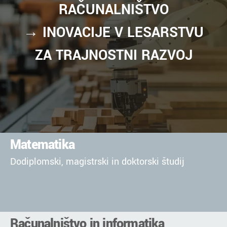
RAČUNALNIŠTVO
→
INOVACIJE V LESARSTVU
ZA TRAJNOSTNI RAZVOJ
Matematika
Dodiplomski, magistrski in doktorski študij
Računalništvo in informatika