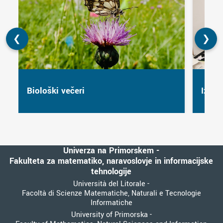
❮
❯
Biološki večeri
Izlet
Univerza na Primorskem -
Fakulteta za matematiko, naravoslovje in informacijske
tehnologije
Università del Litorale -
Facoltà di Scienze Matematiche, Naturali e Tecnologie
Informatiche
University of Primorska -