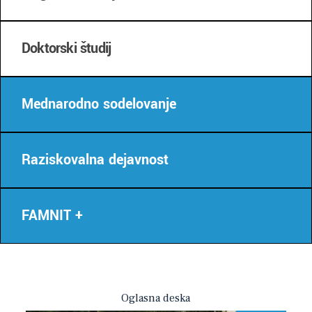
Doktorski študij
Mednarodno sodelovanje
Raziskovalna dejavnost
FAMNIT +
Oglasna deska