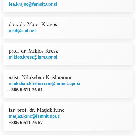
lea.krajnc@famnit.upr.si
doc. dr. Matej Kravos
mk4@siol.net
prof. dr. Miklos Kresz
miklos.kresz@iam.upr.si
asist. Nilukshan Krishnaram
nilukshan.krishnaram@famnit.upr.si
+386 5 611 76 51
izr. prof. dr. Matjaž Krnc
matjaz.krnc@famnit.upr.si
+386 5 611 76 52