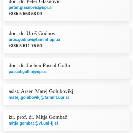
doc. dr. Peter Glasnović
peter.glasnovic@upr.si
+386 5 663 58 09
doc. dr. Uroš Godnov
uros.godnov@famnit.upr.si
+386 5 611 76 50
doc. dr. Jochen Pascal Gollin
pascal.gollin@upr.si
asist. Arsen Matej Golubovikj
matej.golubovikj@famnit.upr.si
izr. prof. dr. Mitja Gombač
mitja.gombac@vf.uni-lj.si