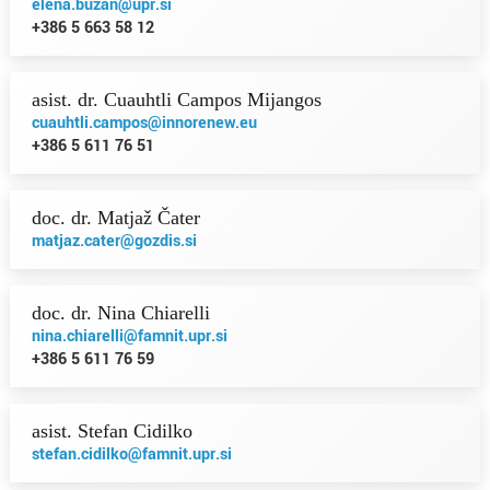
elena.buzan@upr.si
+386 5 663 58 12
asist. dr. Cuauhtli Campos Mijangos
cuauhtli.campos@innorenew.eu
+386 5 611 76 51
doc. dr. Matjaž Čater
matjaz.cater@gozdis.si
doc. dr. Nina Chiarelli
nina.chiarelli@famnit.upr.si
+386 5 611 76 59
asist. Stefan Cidilko
stefan.cidilko@famnit.upr.si