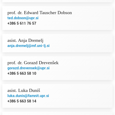
prof. dr. Edward Tauscher Dobson
ted.dobson@upr.si
+386 5 611 76 57
asist. Anja Dremelj
anja.dremelj@mf.uni-lj.si
prof. dr. Gorazd Drevenšek
gorazd.drevensek@upr.si
+386 5 663 58 10
asist. Luka Duniš
luka.dunis@famnit.upr.si
+386 5 663 58 14