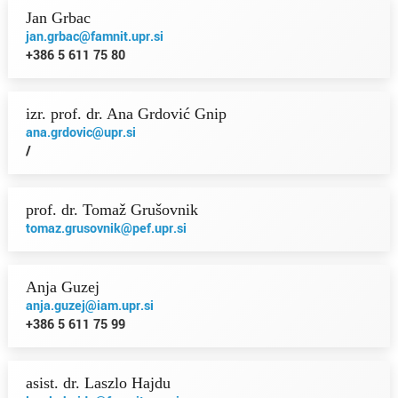
Jan Grbac
jan.grbac@famnit.upr.si
+386 5 611 75 80
izr. prof. dr. Ana Grdović Gnip
ana.grdovic@upr.si
/
prof. dr. Tomaž Grušovnik
tomaz.grusovnik@pef.upr.si
Anja Guzej
anja.guzej@iam.upr.si
+386 5 611 75 99
asist. dr. Laszlo Hajdu