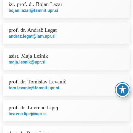
izr. prof. dr. Bojan Lazar
bojan.lazar@famnit.upr.si
prof. dr. Andraž Legat
andraz.legat@iam.upr.si
asist. Maja Lešnik
maja.lesnik@upr.si
prof. dr. Tomislav Levanič
tom.levanic@famnit.upr.si
prof. dr. Lovrenc Lipej
lovrenc.lipej@upr.si