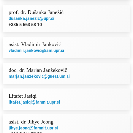
prof. dr. Dušanka Janežič
dusanka.janezic@upr.si
+386 5 663 58 10
asist. Vladimir Janković
vladimir.jankovic@iam.upr.si
doc. dr. Marjan Janžekovič
marjan.janzekovic@guest.um.si
Litafet Jasiqi
litafet.jasiqi@famnit.upr.si
asist. dr. Jihye Jeong
jihye.jeong@famnit.upr.si