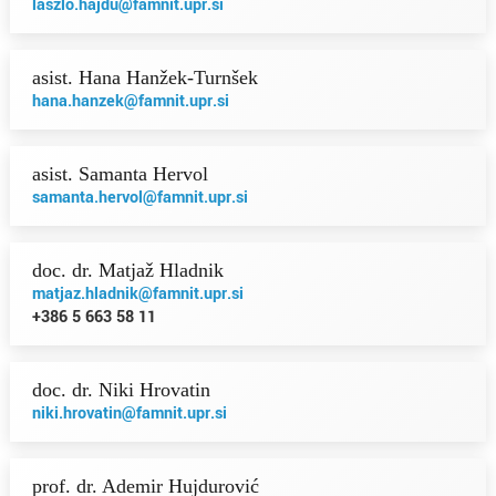
laszlo.hajdu@famnit.upr.si
asist. Hana Hanžek-Turnšek
hana.hanzek@famnit.upr.si
asist. Samanta Hervol
samanta.hervol@famnit.upr.si
doc. dr. Matjaž Hladnik
matjaz.hladnik@famnit.upr.si
+386 5 663 58 11
doc. dr. Niki Hrovatin
niki.hrovatin@famnit.upr.si
prof. dr. Ademir Hujdurović