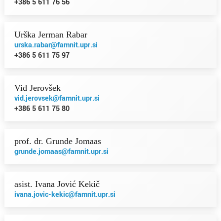
+386 5 611 76 56
Urška Jerman Rabar
urska.rabar@famnit.upr.si
+386 5 611 75 97
Vid Jerovšek
vid.jerovsek@famnit.upr.si
+386 5 611 75 80
prof. dr. Grunde Jomaas
grunde.jomaas@famnit.upr.si
asist. Ivana Jović Kekič
ivana.jovic-kekic@famnit.upr.si