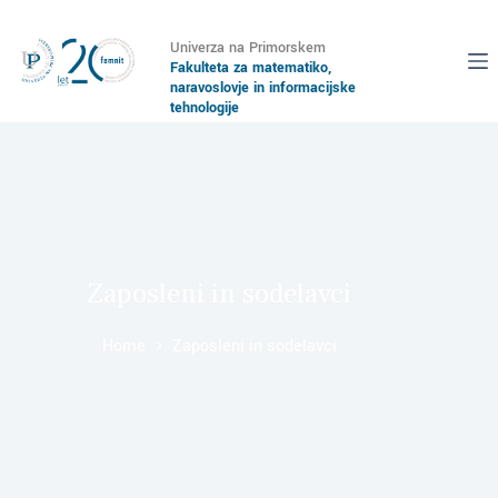
Univerza na Primorskem
Fakulteta za matematiko,
naravoslovje in informacijske
tehnologije
Zaposleni in sodelavci
Home
Zaposleni in sodelavci