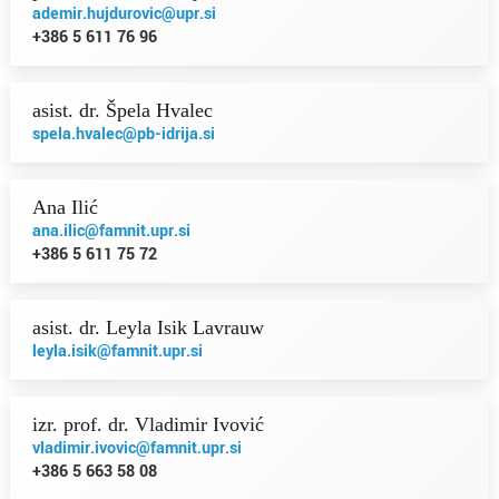
ademir.hujdurovic@upr.si
+386 5 611 76 96
asist. dr. Špela Hvalec
spela.hvalec@pb-idrija.si
Ana Ilić
ana.ilic@famnit.upr.si
+386 5 611 75 72
asist. dr. Leyla Isik Lavrauw
leyla.isik@famnit.upr.si
izr. prof. dr. Vladimir Ivović
vladimir.ivovic@famnit.upr.si
+386 5 663 58 08