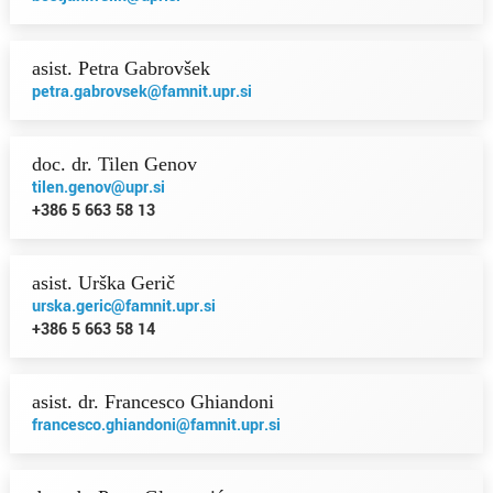
asist. Petra Gabrovšek
petra.gabrovsek@famnit.upr.si
doc. dr. Tilen Genov
tilen.genov@upr.si
+386 5 663 58 13
asist. Urška Gerič
urska.geric@famnit.upr.si
+386 5 663 58 14
asist. dr. Francesco Ghiandoni
francesco.ghiandoni@famnit.upr.si