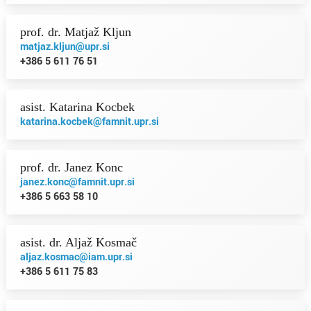
prof. dr. Matjaž Kljun
matjaz.kljun@upr.si
+386 5 611 76 51
asist. Katarina Kocbek
katarina.kocbek@famnit.upr.si
prof. dr. Janez Konc
janez.konc@famnit.upr.si
+386 5 663 58 10
asist. dr. Aljaž Kosmač
aljaz.kosmac@iam.upr.si
+386 5 611 75 83