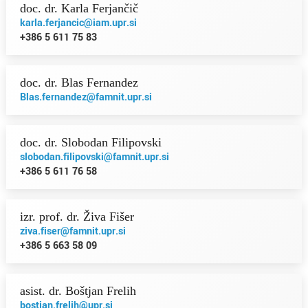
doc. dr. Karla Ferjančič
karla.ferjancic@iam.upr.si
+386 5 611 75 83
doc. dr. Blas Fernandez
Blas.fernandez@famnit.upr.si
doc. dr. Slobodan Filipovski
slobodan.filipovski@famnit.upr.si
+386 5 611 76 58
izr. prof. dr. Živa Fišer
ziva.fiser@famnit.upr.si
+386 5 663 58 09
asist. dr. Boštjan Frelih
bostjan.frelih@upr.si