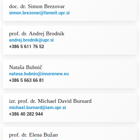
doc. dr. Simon Brezovar
simon.brezovar@famnit.upr.si
prof. dr. Andrej Brodnik
andrej.brodnik@upr.si
+386 5 611 76 52
Nataša Bubnič
natasa.bubnic@innorenew.eu
+386 5 663 66 81
izr. prof. dr. Michael David Burnard
michael.burnard@iam.upr.si
+386 40 282 944
prof. dr. Elena Bužan