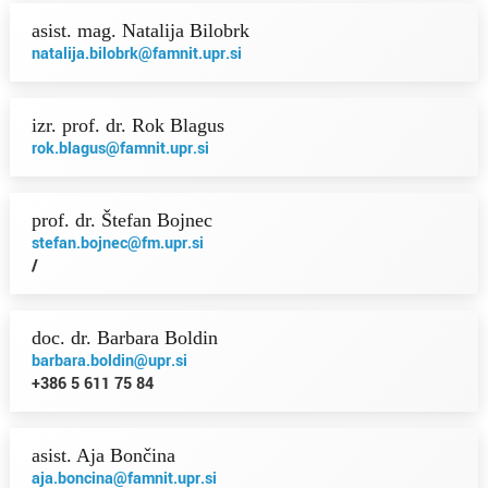
asist. mag. Natalija Bilobrk
natalija.bilobrk@famnit.upr.si
izr. prof. dr. Rok Blagus
rok.blagus@famnit.upr.si
prof. dr. Štefan Bojnec
stefan.bojnec@fm.upr.si
/
doc. dr. Barbara Boldin
barbara.boldin@upr.si
+386 5 611 75 84
asist. Aja Bončina
aja.boncina@famnit.upr.si