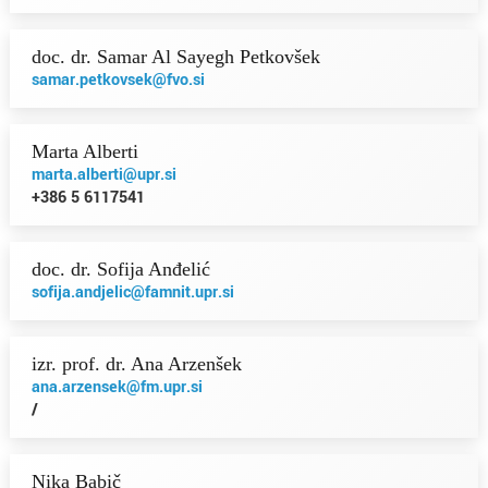
doc. dr. Samar Al Sayegh Petkovšek
samar.petkovsek@fvo.si
Marta Alberti
marta.alberti@upr.si
+386 5 6117541
doc. dr. Sofija Anđelić
sofija.andjelic@famnit.upr.si
izr. prof. dr. Ana Arzenšek
ana.arzensek@fm.upr.si
/
Nika Babič