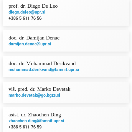
prof. dr. Diego De Leo
diego.deleo@upr.si
+386 5 611 76 56
doc. dr. Damijan Denac
damijan.denac@upr.si
doc. dr. Mohammad Derikvand
mohammad.derikvand@famnit.upr.si
viš. pred. dr. Marko Devetak
marko.devetak@go.kgzs.si
asist. dr. Zhaochen Ding
zhaochen.ding@famnit.upr.si
+386 5 611 76 59