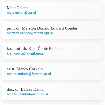
Maja Cokan
maja.cokan@upr.si
prof. dr. Marston Donald Edward Conder
marston.conder@famnit.upr.si
izr. prof. dr. Klen Čopič Pucihar
klen.copic@famnit.upr.si
asist. Marko Čorkalo
marko.corkalo@famnit.upr.si
doc. dr. Balazs David
balazs.david@famnit.upr.si