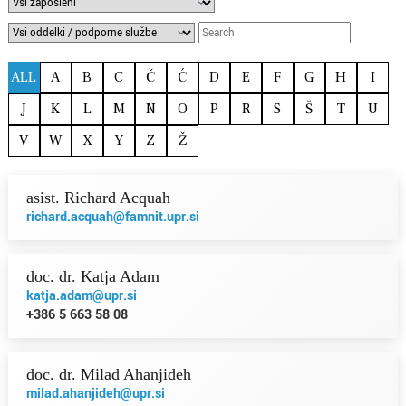
ALL
A
B
C
Č
Ć
D
E
F
G
H
I
J
K
L
M
N
O
P
R
S
Š
T
U
V
W
X
Y
Z
Ž
asist. Richard Acquah
richard.acquah@famnit.upr.si
doc. dr. Katja Adam
katja.adam@upr.si
+386 5 663 58 08
doc. dr. Milad Ahanjideh
milad.ahanjideh@upr.si