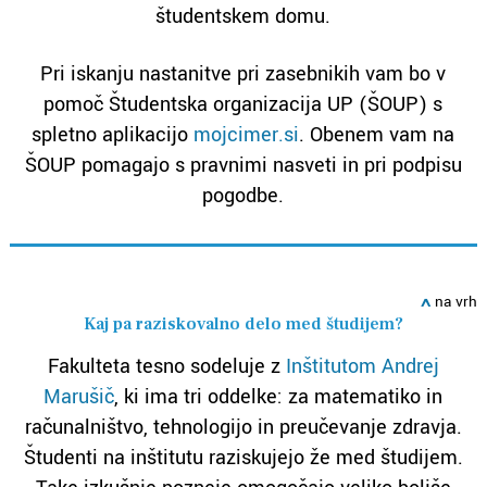
študentskem domu.
Pri iskanju nastanitve pri zasebnikih vam bo v
pomoč Študentska organizacija UP (ŠOUP) s
spletno aplikacijo
mojcimer.si
. Obenem vam na
ŠOUP pomagajo s pravnimi nasveti in pri podpisu
pogodbe.
ߍ
na vrh
Kaj pa raziskovalno delo med študijem?
Fakulteta tesno sodeluje z
Inštitutom Andrej
Marušič
, ki ima tri oddelke: za matematiko in
računalništvo, tehnologijo in preučevanje zdravja.
Študenti na inštitutu raziskujejo že med študijem.