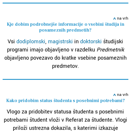
ߍ
na vrh
Kje dobim podrobnejše informacije o vsebini študija in
posameznih predmetih?
Vsi
dodiplomski
,
magistrski
in
doktorski
študijski
programi imajo objavljeno v razdelku
Predmetnik
objavljeno povezavo do kratke vsebine posameznih
predmetov.
ߍ
na vrh
Kako pridobim status študenta s posebnimi potrebami?
Vlogo za pridobitev statusa študenta s posebnimi
potrebami študent vloži v Referat za študente. Vlogi
priloži ustrezna dokazila, s katerimi izkazuje