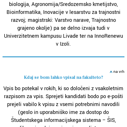
biologija, Agronomija/Sredozemsko kmetijstvo,
Bioinformatika, Inovacije v lesarstvu za trajnostni
razvoj; magistrski: Varstvo narave, Trajnostno
grajeno okolje) pa se delno izvaja tudi v
Univerzitetnem kampusu Livade ter na InnoRenewu
v Izoli.
ߍ
na vrh
Kdaj se bom lahko vpisal na fakulteto?
Vpis bo potekal v rokih, ki so določeni z vsakoletnim
razpisom za vpis. Sprejeti kandidati bodo po e-pošti
prejeli vabilo k vpisu z vsemi potrebnimi navodili
(geslo in uporabniško ime za dostop do
Študentskega informacijskega sistema – ŠIS,