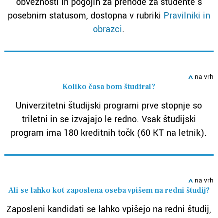
obveznosti in pogojih za prehode za študente s
posebnim statusom, dostopna v rubriki
Pravilniki in
obrazci
.
ߍ
na vrh
Koliko časa bom študiral?
Univerzitetni študijski programi prve stopnje so
triletni in se izvajajo le redno. Vsak študijski
program ima 180 kreditnih točk (60 KT na letnik).
ߍ
na vrh
Ali se lahko kot zaposlena oseba vpišem na redni študij?
Zaposleni kandidati se lahko vpišejo na redni študij,