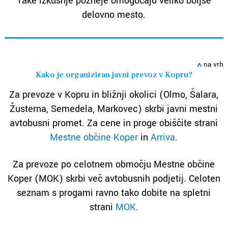
Take izkušnje pozneje omogočajo veliko boljše
delovno mesto.
ߍ
na vrh
Kako je organiziran javni prevoz v Kopru?
Za prevoze v Kopru in bližnji okolici (Olmo, Šalara,
Žusterna, Semedela, Markovec) skrbi javni mestni
avtobusni promet. Za cene in proge obiščite strani
Mestne občine Koper
in
Arriva
.
Za prevoze po celotnem območju Mestne občine
Koper (MOK) skrbi več avtobusnih podjetij. Celoten
seznam s progami ravno tako dobite na spletni
strani
MOK
.