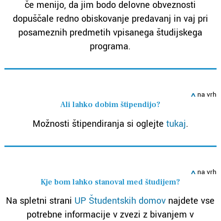
če menijo, da jim bodo delovne obveznosti
dopuščale redno obiskovanje predavanj in vaj pri
posameznih predmetih vpisanega študijskega
programa.
ߍ
na vrh
Ali lahko dobim štipendijo?
Možnosti štipendiranja si oglejte
tukaj
.
ߍ
na vrh
Kje bom lahko stanoval med študijem?
Na spletni strani
UP Študentskih domov
najdete vse
potrebne informacije v zvezi z bivanjem v