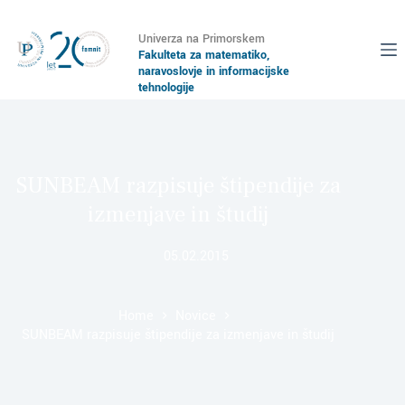
Univerza na Primorskem
Fakulteta za matematiko,
naravoslovje in informacijske
tehnologije
SUNBEAM razpisuje štipendije za
izmenjave in študij
05.02.2015
Home
Novice
SUNBEAM razpisuje štipendije za izmenjave in študij