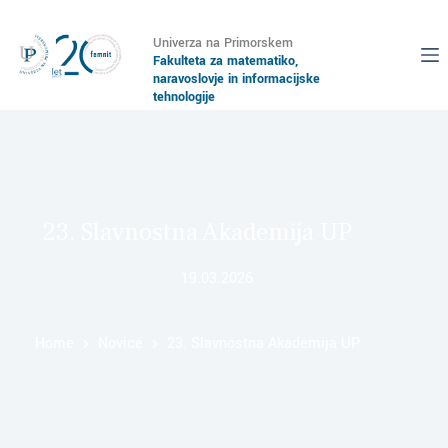
Univerza na Primorskem
Fakulteta za matematiko,
naravoslovje in informacijske
tehnologije
23. Slavnostna Akademija UP
19.03.2026
Home
Novice
23. Slavnostna Akademija UP