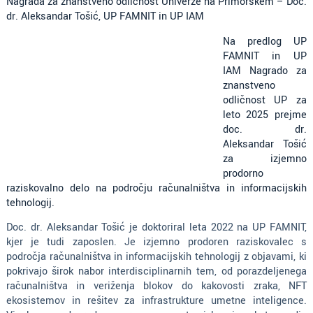
Nagrada za znanstveno odličnost Univerze na Primorskem – Doc.
dr. Aleksandar Tošić, UP FAMNIT in UP IAM
Na predlog UP
FAMNIT in UP
IAM Nagrado za
znanstveno
odličnost UP za
leto 2025 prejme
doc. dr.
Aleksandar Tošić
za izjemno
prodorno
raziskovalno delo na področju računalništva in informacijskih
tehnologij.
Doc. dr. Aleksandar Tošić je doktoriral leta 2022 na UP FAMNIT,
kjer je tudi zaposlen. Je izjemno prodoren raziskovalec s
področja računalništva in informacijskih tehnologij z objavami, ki
pokrivajo širok nabor interdisciplinarnih tem, od porazdeljenega
računalništva in veriženja blokov do kakovosti zraka, NFT
ekosistemov in rešitev za infrastrukture umetne inteligence.