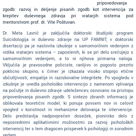
pripovedovanja
zgodb: razvoj in deljenje pisanih zgodb kot intervencija za
krepitev duševnega zdravja pri vratarjih sistema
pod
mentorstvom prof. dr. Vite Poštuvan
.
Dr. Meta Lavrič je zaključila doktorski študijski program
Suicidologija in duševno zdravje na UP FAMNIT, v doktorski
disertaciji pa je naslovila izkušnje s samomorilnim vedenjem z
vidika vratarjev sistema – zaposlenih, ki se pri delu srečujejo s
samomorilnim vedenjem, a to ni njihova primarna naloga.
Vključila je pravosodne policiste, ranljivo in pogosto prezrto
poklicno skupino, s čimer je izkazala visoko stopnjo etične
občutljivosti, empatije in raziskovalne integritete. Po vpogledu v
izkušnje je uvedla psihološko intervencijo z namenom vplivanja
na počutje in duševno zdravje udeležencev, osnovano na pristopu
pripovedovanja pisanih zgodb. S sintezo zbranih informacij je
oblikovala teoretični model, ki ponuja povsem nov in celovit
vpogled v koristnost in mehanizme delovanja te intervencije.
Delo predstavlja nadpovprečen dosežek, pionirsko delo z
neposrednimi aplikativnimi možnostmi za razvoj psiholoških
intervencij ter s tem dragocen prispevek k psihologiji in sorodnim
vedam.