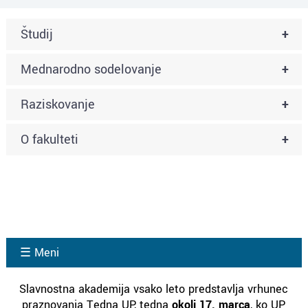
Študij
+
Mednarodno sodelovanje
+
Raziskovanje
+
O fakulteti
+
☰ Meni
Slavnostna akademija vsako leto predstavlja vrhunec
praznovanja Tedna UP, tedna
okoli 17. marca
, ko UP