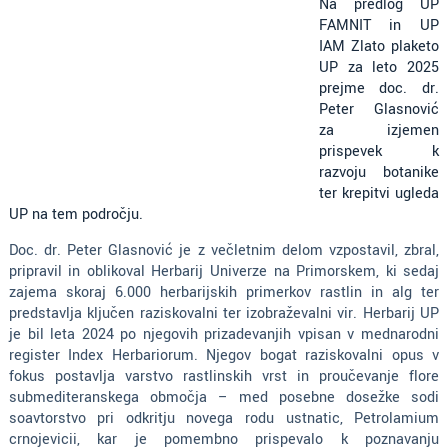
Na predlog UP
FAMNIT in UP
IAM Zlato plaketo
UP za leto 2025
prejme doc. dr.
Peter Glasnović
za izjemen
prispevek k
razvoju botanike
ter krepitvi ugleda
UP na tem področju.
Doc. dr. Peter Glasnović je z večletnim delom vzpostavil, zbral,
pripravil in oblikoval Herbarij Univerze na Primorskem, ki sedaj
zajema skoraj 6.000 herbarijskih primerkov rastlin in alg ter
predstavlja ključen raziskovalni ter izobraževalni vir. Herbarij UP
je bil leta 2024 po njegovih prizadevanjih vpisan v mednarodni
register
Index Herbariorum
. Njegov bogat raziskovalni opus v
fokus postavlja varstvo rastlinskih vrst in proučevanje flore
submediteranskega območja – med posebne dosežke sodi
soavtorstvo pri odkritju novega rodu ustnatic,
Petrolamium
crnojevicii
, kar je pomembno prispevalo k poznavanju