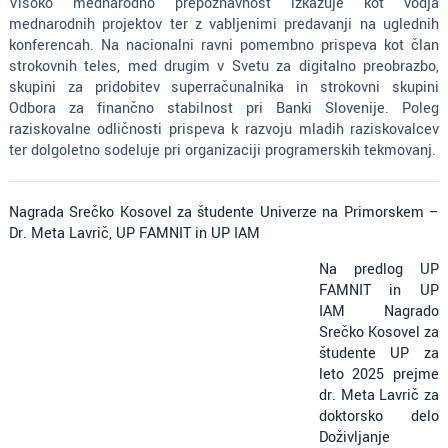
Visoko mednarodno prepoznavnost izkazuje kot vodja
mednarodnih projektov ter z vabljenimi predavanji na uglednih
konferencah. Na nacionalni ravni pomembno prispeva kot član
strokovnih teles, med drugim v Svetu za digitalno preobrazbo,
skupini za pridobitev superračunalnika in strokovni skupini
Odbora za finančno stabilnost pri Banki Slovenije. Poleg
raziskovalne odličnosti prispeva k razvoju mladih raziskovalcev
ter dolgoletno sodeluje pri organizaciji programerskih tekmovanj.
Nagrada Srečko Kosovel za študente Univerze na Primorskem –
Dr. Meta Lavrič, UP FAMNIT in UP IAM
Na predlog UP
FAMNIT in UP
IAM Nagrado
Srečko Kosovel za
študente UP za
leto 2025 prejme
dr. Meta Lavrič za
doktorsko delo
Doživljanje