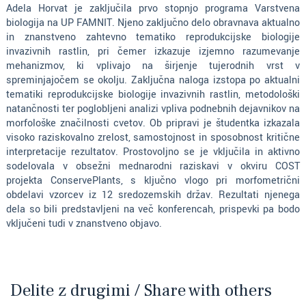
Adela Horvat je zaključila prvo stopnjo programa Varstvena
biologija na UP FAMNIT. Njeno zaključno delo obravnava aktualno
in znanstveno zahtevno tematiko reprodukcijske biologije
invazivnih rastlin, pri čemer izkazuje izjemno razumevanje
mehanizmov, ki vplivajo na širjenje tujerodnih vrst v
spreminjajočem se okolju. Zaključna naloga izstopa po aktualni
tematiki reprodukcijske biologije invazivnih rastlin, metodološki
natančnosti ter poglobljeni analizi vpliva podnebnih dejavnikov na
morfološke značilnosti cvetov. Ob pripravi je študentka izkazala
visoko raziskovalno zrelost, samostojnost in sposobnost kritične
interpretacije rezultatov. Prostovoljno se je vključila in aktivno
sodelovala v obsežni mednarodni raziskavi v okviru COST
projekta ConservePlants, s ključno vlogo pri morfometrični
obdelavi vzorcev iz 12 sredozemskih držav. Rezultati njenega
dela so bili predstavljeni na več konferencah, prispevki pa bodo
vključeni tudi v znanstveno objavo.
Delite z drugimi / Share with others