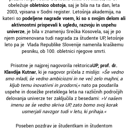
obeležuje
obletnico obstoja
, saj je bila na ta dan, leta
2003, vpisana v Sodni register. Letošnja akademija, na
kateri so
podeljene nagrade vsem, ki so s svojim delom ali
aktivnostmi prispevali k ugledu, razvoju in uspehu
univerze
, je bila v znamenju Srečka Kosovela, saj je po
njem poimenovana tudi nagrada za študente UP, letošnje
leto pa je Vlada Republike Slovenije namenila kraškemu
pesniku, ob 100. obletnici njegove smrti.
Prisotne je najprej nagovorila rektorica
UP, prof. dr.
Klavdija Kutnar
, ki je nagovor pričela z mislijo:
»Še vedno
smo mladi, še vedno ambiciozni in ne več zelo majhni, a
kljub temu inovativni in prodorni,«
nato pa poudarila
uspehe in dosežke preteklega leta na različnih področjih
delovanja univerze ter zaključila z besedami:
»V našem
imenu se še vedno skriva UP, zato bomo svoj korak
usmerjali navzgor tudi v letu, ki prihaja.«
Poseben pozdrav je študentkam in študentom