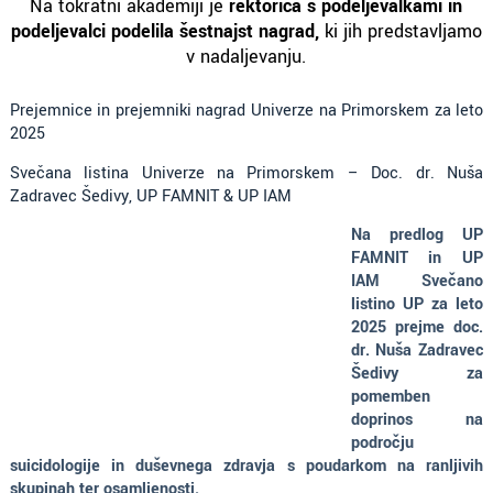
Na tokratni akademiji je
rektorica s podeljevalkami in
podeljevalci podelila
šestnajst nagrad
,
ki jih predstavljamo
v nadaljevanju.
Prejemnice in prejemniki nagrad Univerze na Primorskem za leto
2025
Svečana listina Univerze na Primorskem – Doc. dr. Nuša
Zadravec Šedivy, UP FAMNIT & UP IAM
Na predlog UP
FAMNIT in UP
IAM Svečano
listino UP za leto
2025 prejme doc.
dr. Nuša Zadravec
Šedivy za
pomemben
doprinos na
področju
suicidologije in duševnega zdravja s poudarkom na ranljivih
skupinah ter osamljenosti.