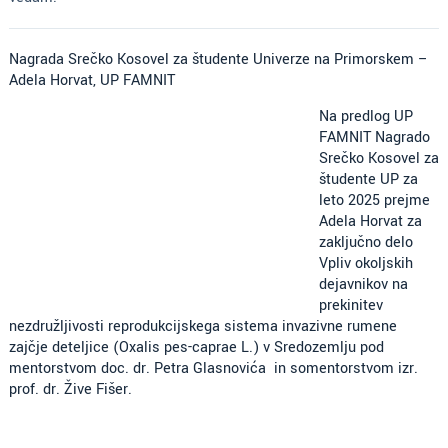
Nagrada Srečko Kosovel za študente Univerze na Primorskem –
Adela Horvat, UP FAMNIT
Na predlog UP
FAMNIT Nagrado
Srečko Kosovel za
študente UP za
leto 2025 prejme
Adela Horvat za
zaključno delo
Vpliv okoljskih
dejavnikov na
prekinitev
nezdružljivosti reprodukcijskega sistema invazivne rumene
zajčje deteljice (Oxalis pes-caprae L.) v Sredozemlju pod
mentorstvom doc. dr. Petra Glasnovića in somentorstvom izr.
prof. dr. Žive Fišer.