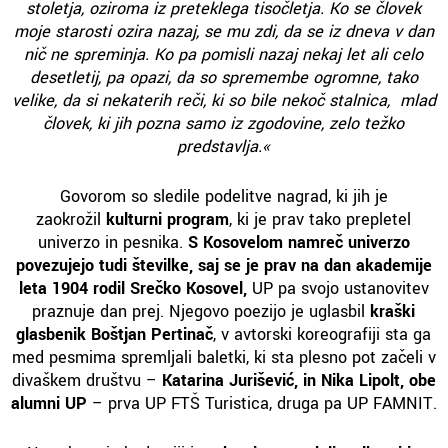
stoletja, oziroma iz preteklega tisočletja. Ko se človek
moje starosti ozira nazaj, se mu zdi, da se iz dneva v dan
nič ne spreminja. Ko pa pomisli nazaj nekaj let ali celo
desetletij, pa opazi, da so spremembe ogromne, tako
velike, da si nekaterih reči, ki so bile nekoč stalnica, mlad
človek, ki jih pozna samo iz zgodovine, zelo težko
predstavlja.«
Govorom so sledile podelitve nagrad, ki jih je
zaokrožil
kulturni program
, ki je prav tako prepletel
univerzo in pesnika.
S Kosovelom namreč univerzo
povezujejo tudi številke, saj se je prav na dan akademije
leta 1904 rodil Srečko Kosovel,
UP pa svojo ustanovitev
praznuje dan prej. Njegovo poezijo je uglasbil
kraški
glasbenik Boštjan Pertinač
, v avtorski koreografiji sta ga
med pesmima spremljali baletki, ki sta plesno pot začeli v
divaškem društvu –
Katarina Jurišević, in Nika Lipolt, obe
alumni UP
– prva UP FTŠ Turistica, druga pa UP FAMNIT.