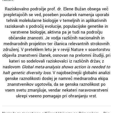
Raziskovalno področje prof. dr. Elene Bužan obsega več
prepletajočih se ved, poseben poudarek namenja uporabi
tehnik molekularne biologije v temeljnih in aplikativnih
raziskavah s področij evolucije, populacijske genetike in
varstvene biologije, aktivna pa je tudi na področju
občanske znanosti. Je vodja različnih nacionalnih in
mednarodnih projektov ter članica relevantnih strokovnih
združenj. V preteklem letu je v reviji Nature v soavtorstvu
objavila znanstveni članek, osnovan na prelomni študiji, pri
kateri so sodelovali raziskovalci iz različnih držav, z
naslovom
Global meta-analysis shows action is needed to
halt genetic diversity loss
. V najobsežnejši globalni analizi
genske raznolikosti doslej je namreč mednarodna ekipa
znanstvenikov ugotovila, da se genska raznolikost po
vsem svetu zmanjšuje, vendar nekateri naravovarstveni
ukrepi vseeno pomagajo pri ohranjanju vrst.