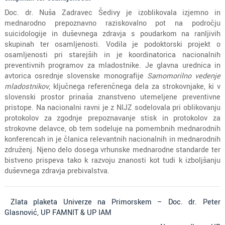
Doc. dr. Nuša Zadravec Šedivy je izoblikovala izjemno in
mednarodno prepoznavno raziskovalno pot na področju
suicidologije in duševnega zdravja s poudarkom na ranljivih
skupinah ter osamljenosti. Vodila je podoktorski projekt o
osamljenosti pri starejših in je koordinatorica nacionalnih
preventivnih programov za mladostnike. Je glavna urednica in
avtorica osrednje slovenske monografije
Samomorilno vedenje
mladostnikov
, ključnega referenčnega dela za strokovnjake, ki v
slovenski prostor prinaša znanstveno utemeljene preventivne
pristope. Na nacionalni ravni je z NIJZ sodelovala pri oblikovanju
protokolov za zgodnje prepoznavanje stisk in protokolov za
strokovne delavce, ob tem sodeluje na pomembnih mednarodnih
konferencah in je članica relevantnih nacionalnih in mednarodnih
združenj. Njeno delo dosega vrhunske mednarodne standarde ter
bistveno prispeva tako k razvoju znanosti kot tudi k izboljšanju
duševnega zdravja prebivalstva.
Zlata plaketa Univerze na Primorskem – Doc. dr. Peter
Glasnović, UP FAMNIT & UP IAM