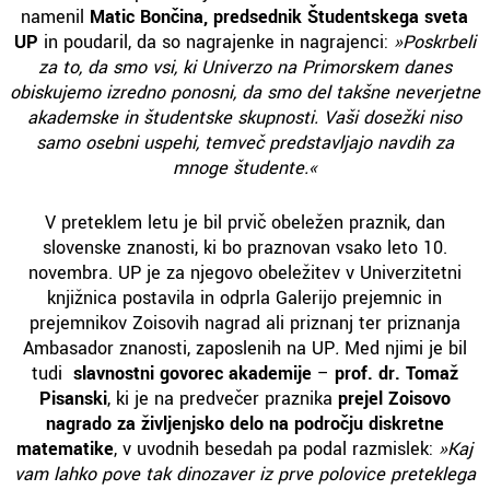
namenil
Matic Bončina, predsednik Študentskega sveta
UP
in poudaril, da so nagrajenke in nagrajenci:
»Poskrbeli
za to, da smo vsi, ki Univerzo na Primorskem danes
obiskujemo izredno ponosni, da smo del takšne neverjetne
akademske in študentske skupnosti. Vaši dosežki niso
samo osebni uspehi, temveč predstavljajo navdih za
mnoge študente.«
V preteklem letu je bil prvič obeležen praznik, dan
slovenske znanosti, ki bo praznovan vsako leto 10.
novembra. UP je za njegovo obeležitev v Univerzitetni
knjižnica postavila in odprla Galerijo prejemnic in
prejemnikov Zoisovih nagrad ali priznanj ter priznanja
Ambasador znanosti, zaposlenih na UP
.
Med njimi je bil
tudi
slavnostni govorec akademije
–
prof. dr. Tomaž
Pisanski
, ki je na predvečer praznika
prejel Zoisovo
nagrado za življenjsko delo na področju diskretne
matematike
, v uvodnih besedah pa podal razmislek:
»Kaj
vam lahko pove tak dinozaver iz prve polovice preteklega