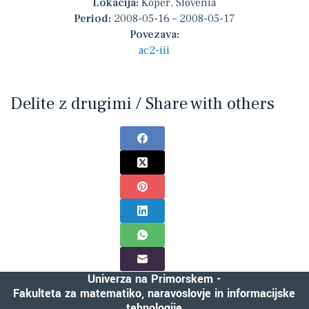
Lokacija:
Koper, Slovenia
Period:
2008-05-16 – 2008-05-17
Povezava:
ac2-iii
Delite z drugimi / Share with others
Univerza na Primorskem -
Fakulteta za matematiko, naravoslovje in informacijske
tehnologije