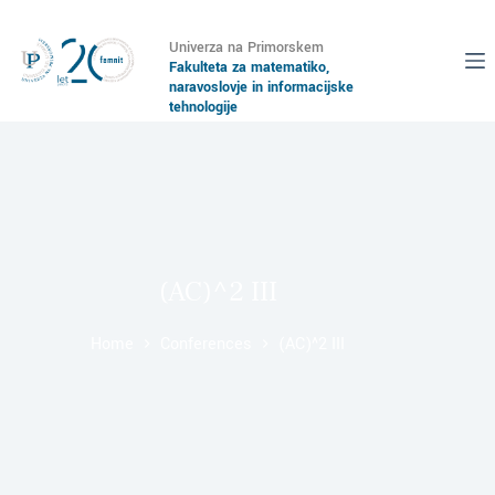
Univerza na Primorskem
Fakulteta za matematiko,
naravoslovje in informacijske
tehnologije
(AC)^2 III
Home
Conferences
(AC)^2 III